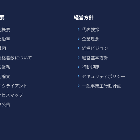
要
経営方針
社概要
代表挨拶
社沿革
企業理念
織図
経営ビジョン
資格者数について
経営基本方針
彰業務
行動規範
術論文
セキュリティポリシー
なクライアント
一般事業主行動計画
クセスマップ
算公告