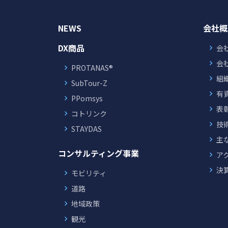
NEWS
会社概
DX商品
会
会
PROTANAS®
組
SubTour-Z
有
PPomsys
表
コトリンク
技
STAYDAS
主
コンサルティング事業
ア
決
モビリティ
道路
地域政策
観光