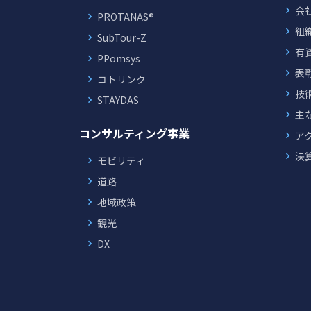
会
PROTANAS®
組
SubTour-Z
有
PPomsys
表
コトリンク
技
STAYDAS
主
コンサルティング事業
ア
決
モビリティ
道路
地域政策
観光
DX