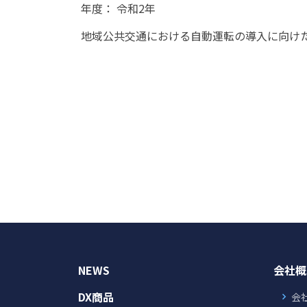
年度： 令和2年
地域公共交通における自動運転の導入に向け
NEWS
会社概
DX商品
会