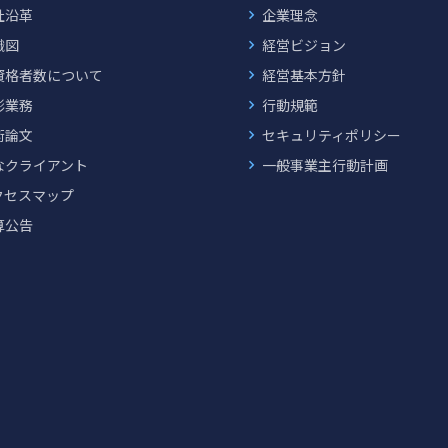
社沿革
企業理念
織図
経営ビジョン
資格者数について
経営基本方針
彰業務
行動規範
術論文
セキュリティポリシー
なクライアント
一般事業主行動計画
クセスマップ
算公告