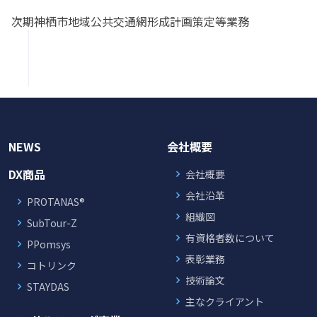
次期神栖市地域公共交通網形成計画策定等業務
NEWS
会社概要
DX商品
会社概要
会社沿革
PROTANAS®
組織図
SubTour-Z
有資格者数について
PPomsys
表彰業務
コトリンク
技術論文
STAYDAS
主なクライアント