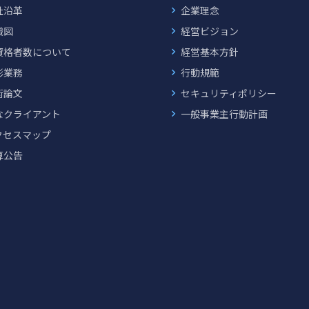
社沿革
企業理念
織図
経営ビジョン
資格者数について
経営基本方針
彰業務
行動規範
術論文
セキュリティポリシー
なクライアント
一般事業主行動計画
クセスマップ
算公告