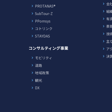
会
PROTANAS®
組
SubTour-Z
有
PPomsys
表
コトリンク
技
STAYDAS
主
コンサルティング事業
ア
決
モビリティ
道路
地域政策
観光
DX