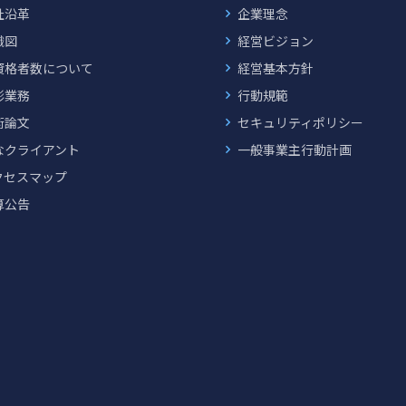
社沿革
企業理念
織図
経営ビジョン
資格者数について
経営基本方針
彰業務
行動規範
術論文
セキュリティポリシー
なクライアント
一般事業主行動計画
クセスマップ
算公告