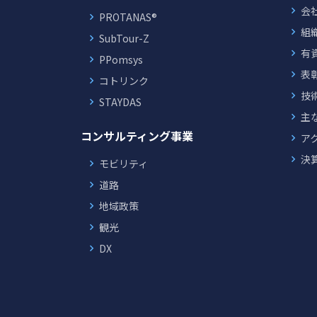
会
PROTANAS®
組
SubTour-Z
有
PPomsys
表
コトリンク
技
STAYDAS
主
コンサルティング事業
ア
決
モビリティ
道路
地域政策
観光
DX