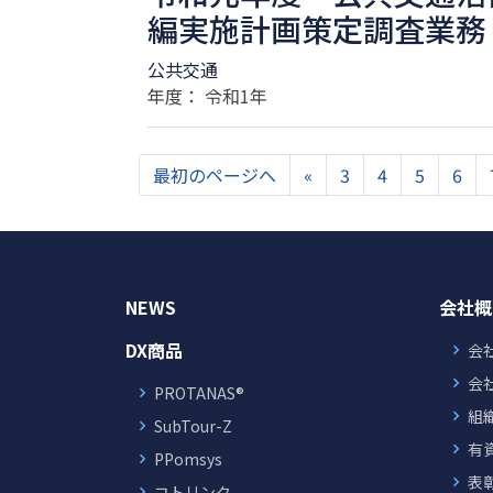
編実施計画策定調査業務
公共交通
年度： 令和1年
最初のページへ
«
3
4
5
6
NEWS
会社概
DX商品
会
会
PROTANAS®
組
SubTour-Z
有
PPomsys
表
コトリンク