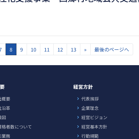
7
8
9
10
11
12
13
»
最後のページへ
要
経営方針
社概要
代表挨拶
社沿革
企業理念
織図
経営ビジョン
資格者数について
経営基本方針
彰業務
行動規範