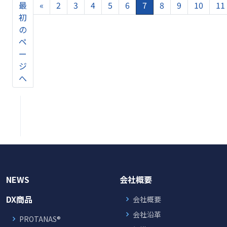
最
«
2
3
4
5
6
7
8
9
10
11
初
の
ペ
ー
ジ
へ
NEWS
会社概要
DX商品
会社概要
会社沿革
PROTANAS®